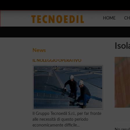
HOME
CH
Iso
News
IL NOLEGGIO OPERATIVO
Il Gruppo Tecnoedil S.r.l., per far fronte
alle necessità di questo periodo
economicamente difficile...
No result