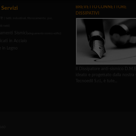
BREVETTO CONNETTORE
 Servizi
DISSIPATIVI
re
( tetti, industirali, fibrocemento, pvc,
li tetti)
amenti Sismici
(adeguamento sismico edifici)
cati in Acciaio
e in Legno
Il Dissipatore anti-sismico D.M.B
ideato e progettato dalla nostra 
Tecnoedil S.r.l., è tute...
6660