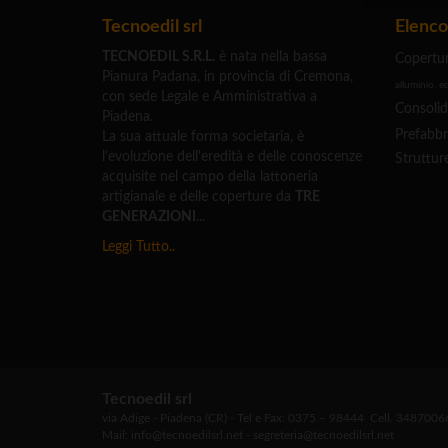
Tecnoedil srl
Elenco
TECNOEDIL S.R.L.
è nata nella bassa
Copertu
Pianura Padana, in provincia di Cremona,
alluminio, edi
con sede Legale e Amministrativa a
Consolid
Piadena.
Prefabbri
La sua attuale forma societaria, è
l’evoluzione dell'eredità e delle conoscenze
Struttur
acquisite nel campo della lattoneria
artigianale e delle coperture da
TRE
GENERAZIONI
...
Leggi Tutto..
Tecnoedil srl
via Adige - Piadena (CR) - Tel e Fax: 0375 – 98444 Cell. 348700
Mail: info@tecnoedilsrl.net - segreteria@tecnoedilsrl.net