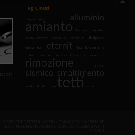
Tag Cloud
alluminio
adeguamento
amianto
bonifica
compatto
consolidamento
copertura
coperture
dissipatore
eternit
edifici
edili
fibra
fibrocemento
friabile
industriali
lamellare
libera
pvc
rifacimento
rimozione
rinforzi
,
sismico
smaltimento
società
tetti
strutturale
strutturali
tettoie
COPERTURE TETTI
RIMOZIONE AMIANTO
COPERTURE
EDILI
PREFABBRICATI IN ACCIAIO
CONSOLIDAMENTI
SISMICI