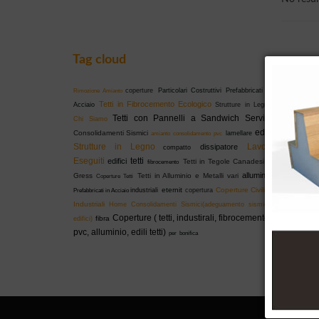
Tag cloud
coperture
Particolari Costruttivi
Prefabbricati in
Rimozione Amianto
Tetti in Fibrocemento Ecologico
Acciaio
Strutture in Legno
Tetti con Pannelli a Sandwich
Servizi
Chi Siamo
edili
Consolidamenti Sismici
lamellare
amianto
consolidamento
pvc
Strutture in Legno
Lavori
dissipatore
compatto
Eseguiti
tetti
edifici
Tetti in Tegole Canadesi o
fibrocemento
alluminio
Gress
Tetti in Alluminio e Metalli vari
Coperture Tetti
eternit
Coperture Civili e
industriali
copertura
Prefabbricati in Acciaio
Industriali
Home
Consolidamenti Sismici(adeguamento sismico
Coperture ( tetti, industirali, fibrocemento,
fibra
edifici)
pvc, alluminio, edili tetti)
per
bonifica